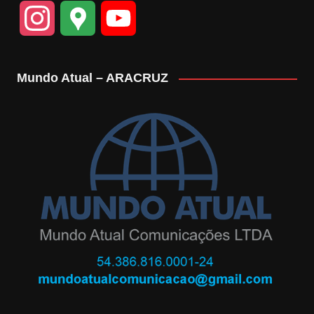
I
G
Y
n
o
o
Mundo Atual – ARACRUZ
s
o
u
t
g
T
a
l
u
g
e
b
r
M
e
a
a
C
m
p
h