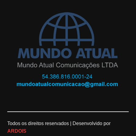
s
o
u
t
g
T
a
l
u
g
e
b
r
M
e
a
a
C
m
p
h
s
a
n
Todos os direitos reservados |
Desenvolvido por
ARDOIS