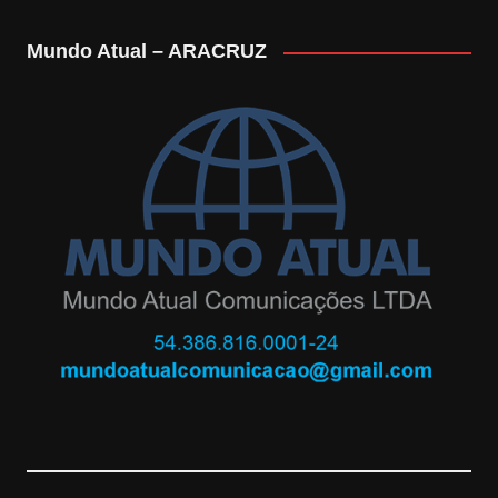
n
o
o
Mundo Atual – ARACRUZ
s
o
u
t
g
T
a
l
u
g
e
b
r
M
e
a
a
C
m
p
h
s
a