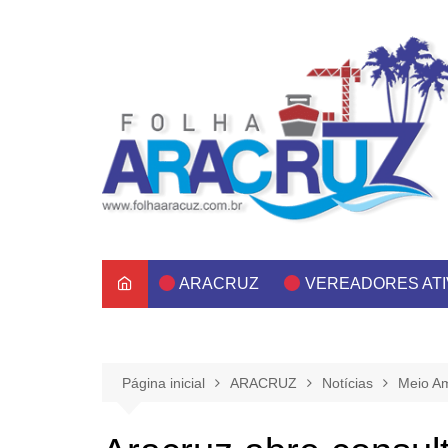
Ir
para
o
conteúdo
ARACRUZ
VEREADORES AT
Página inicial
ARACRUZ
Notícias
Meio A