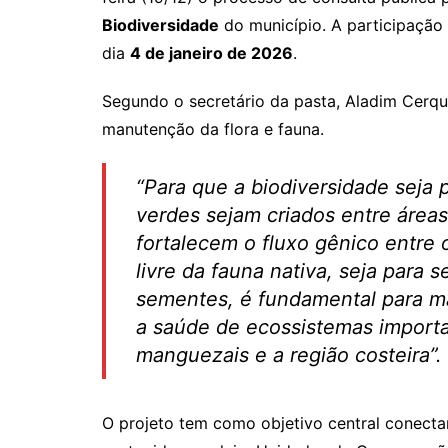
p
o
Biodiversidade
do município. A participação 
p
o
dia
4 de janeiro de 2026
.
k
Segundo o secretário da pasta, Aladim Cerque
manutenção da flora e fauna.
“
Para que a biodiversidade seja
verdes sejam criados entre áreas
fortalecem o fluxo gênico entre
livre da fauna nativa, seja para 
sementes, é fundamental para ma
a saúde de ecossistemas importa
manguezais e a região costeira
”.
O projeto tem como objetivo central conecta