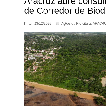
Aracruz abre consult
de Corredor de Biod
ter, 23/12/2025
Ações da Prefeitura
,
ARACR