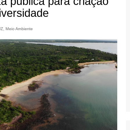
a pública para criação
iversidade
UZ
,
Meio Ambiente