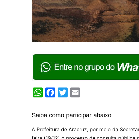
W
F
T
E
h
a
w
m
at
c
itt
ai
Saiba como participar abaixo
s
e
er
l
A
b
A Prefeitura de Aracruz, por meio da Secreta
feira (19/12) o processo de consulta pública