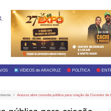
IVOS
VÍDEOS de ARACRUZ
POLÍTICA
ENT
mbiente
Aracruz abre consulta pública para criação de Corredor de 