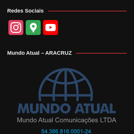
Redes Sociais
I
G
Y
n
o
o
Mundo Atual – ARACRUZ
s
o
u
t
g
T
a
l
u
g
e
b
r
M
e
a
a
C