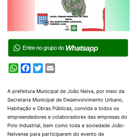
W
F
T
E
h
a
w
m
at
c
itt
ai
A prefeitura Municipal de João Neiva, por meio da
s
e
er
l
Secretaria Municipal de Desenvolvimento Urbano,
A
b
Habitação e Obras Públicas, convida a todos os
p
o
empreendedores e colaboradores das empresas do
p
o
Polo Industrial, bem como toda a sociedade João-
k
Neivense para participarem do evento de