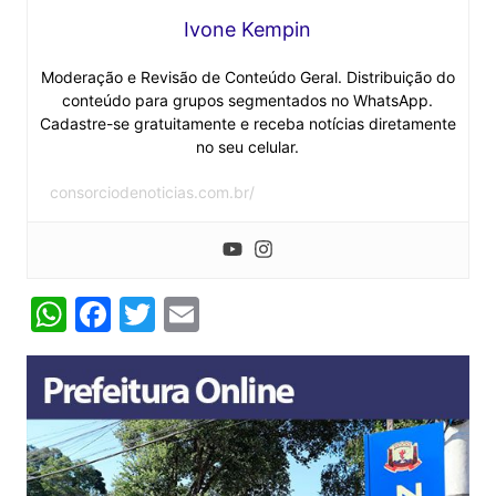
Ivone Kempin
Moderação e Revisão de Conteúdo Geral. Distribuição do
conteúdo para grupos segmentados no WhatsApp.
Cadastre-se gratuitamente e receba notícias diretamente
no seu celular.
consorciodenoticias.com.br/
W
F
T
E
h
a
w
m
at
c
itt
ai
s
e
er
l
A
b
p
o