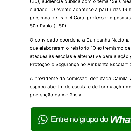
(25), audiência pública com o tema “Seis m
A
b
cuidado”. O evento acontece a partir das 19 
p
o
presença de Daniel Cara, professor e pesqu
p
o
São Paulo (USP).
k
O convidado coordena a Campanha Nacional p
que elaboraram o relatório “O extremismo de d
ataques às escolas e alternativa para a açã
Proteção e Segurança no Ambiente Escolar” 
A presidente da comissão, deputada Camila V
espaço aberto, de escuta e de formulação de 
prevenção da violência.