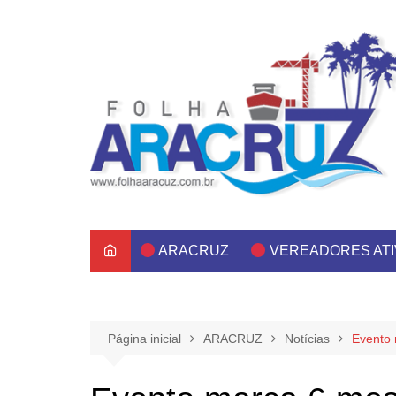
Ir
para
o
conteúdo
ARACRUZ
VEREADORES AT
Página inicial
ARACRUZ
Notícias
Evento 