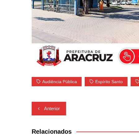
Audiência Pública
Espírito Santo
Navegação
Anterior
de
Post
Relacionados