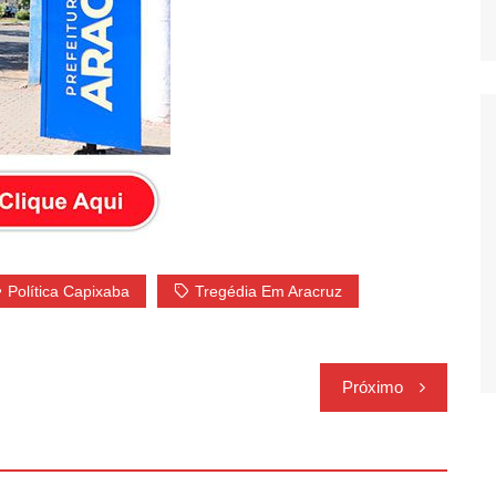
Política Capixaba
Tregédia Em Aracruz
Próximo