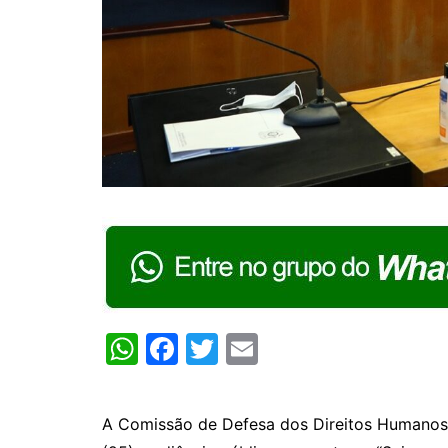
W
F
T
E
h
a
w
m
at
c
itt
ai
A Comissão de Defesa dos Direitos Humanos da
s
e
er
l