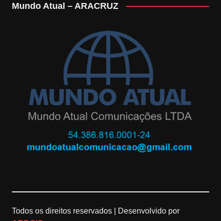
Mundo Atual – ARACRUZ
s
o
u
t
g
T
a
l
u
g
e
b
r
M
e
a
a
C
m
p
h
s
a
n
Todos os direitos reservados |
Desenvolvido por