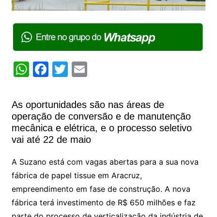
W
F
T
E
h
a
w
m
at
c
itt
ai
As oportunidades são nas áreas de
s
e
er
l
operação de conversão e de manutenção
A
b
mecânica e elétrica, e o processo seletivo
vai até 22 de maio
p
o
p
o
A Suzano está com vagas abertas para a sua nova
k
fábrica de papel tissue em Aracruz,
empreendimento em fase de construção. A nova
fábrica terá investimento de R$ 650 milhões e faz
parte do processo de verticalização da indústria de