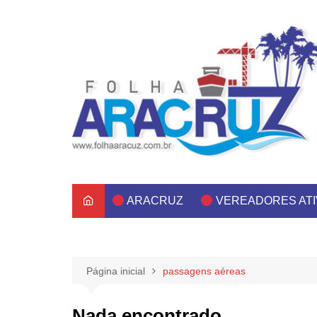
Ir
para
o
conteúdo
ARACRUZ
VEREADORES AT
Página inicial
passagens aéreas
Nada encontrado