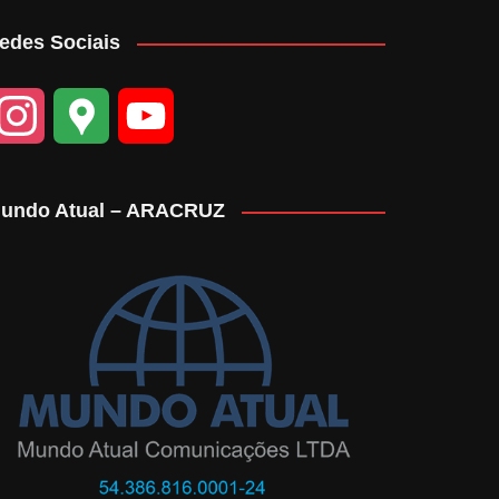
edes Sociais
I
G
Y
n
o
o
undo Atual – ARACRUZ
s
o
u
t
g
T
a
l
u
g
e
b
r
M
e