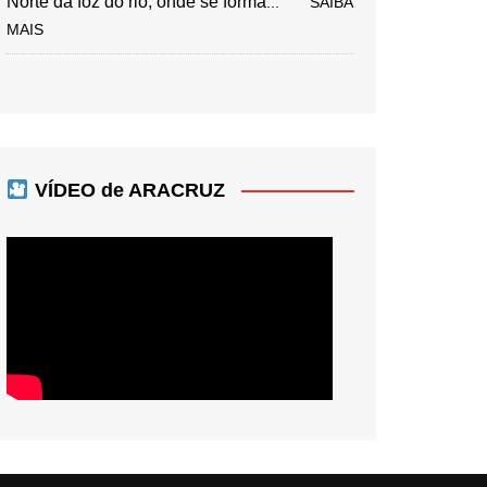
Norte da foz do rio, onde se forma
... SAIBA
MAIS
VÍDEO de ARACRUZ